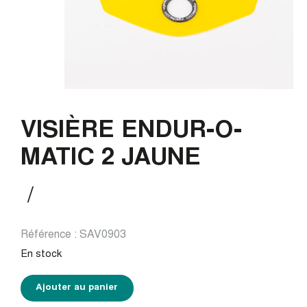
VISIÈRE ENDUR-O-
MATIC 2 JAUNE
/
Une réduction sur ta
Référence :
SAV0903
première commande
En stock
Ajouter au panier