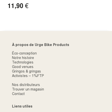
11,90
€
OBTENIR MON CODE DE RÉDUCTION
En remplissant ce formulaire, j’accepte de recevoir des e-
mails, tout en comprenant que je peux facilement me
À propos de Urge Bike Products
désinscrire de ces communications à tout moment après
mon inscription.
Éco-conception
Notre histoire
Technologies
Good venues
Gringos & gringas
Activistes – 1%FTP
Nos distributeurs
Trouver un magasin
Contact
Liens utiles