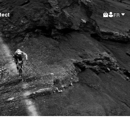
ect
FR
 ta première
de