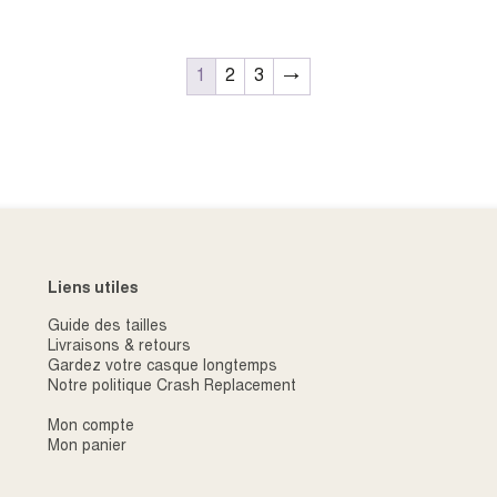
”
1
2
3
→
OBTENIR MON CODE D
En remplissant ce formulaire, j’accep
mails, tout en comprenant que je peu
désinscrire de ces communications à
mon inscription.
Liens utiles
Guide des tailles
Livraisons & retours
Gardez votre casque longtemps
Notre politique Crash Replacement
Mon compte
Mon panier