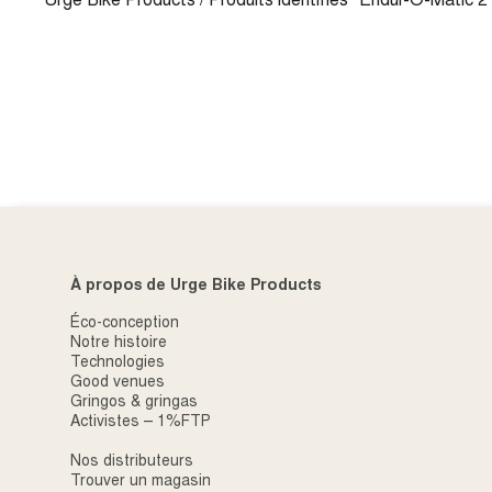
Urge Bike Products
/ Produits identifiés “Endur-O-Matic 2
À propos de Urge Bike Products
Éco-conception
Notre histoire
Technologies
Good venues
Gringos & gringas
Activistes – 1%FTP
Nos distributeurs
Trouver un magasin