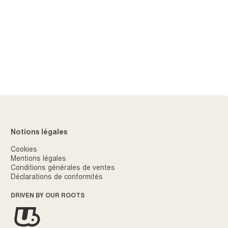
E RÉDUCTION
te de recevoir des e-
x facilement me
 tout moment après
Notions légales
Cookies
Mentions légales
Conditions générales de ventes
Déclarations de conformités
DRIVEN BY OUR ROOTS