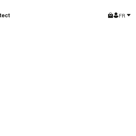
tect
FR